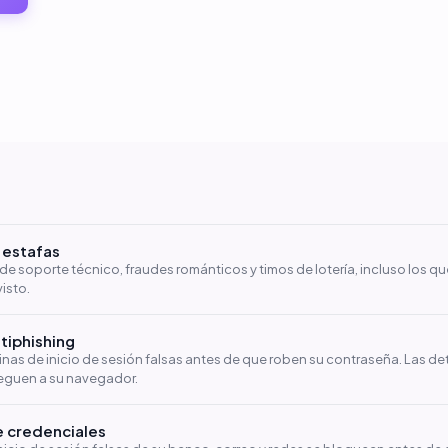
 estafas
de soporte técnico, fraudes románticos y timos de lotería, incluso los q
isto.
tiphishing
nas de inicio de sesión falsas antes de que roben su contraseña. Las d
leguen a su navegador.
e credenciales