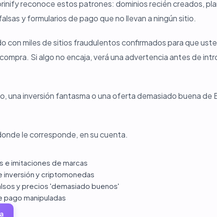
orinify reconoce estos patrones: dominios recién creados, pla
lsas y formularios de pago que no llevan a ningún sitio.
 con miles de sitios fraudulentos confirmados para que uste
compra. Si algo no encaja, verá una advertencia antes de intr
so, una inversión fantasma o una oferta demasiado buena de Bl
donde le corresponde, en su cuenta.
as e imitaciones de marcas
 inversión y criptomonedas
lsos y precios 'demasiado buenos'
e pago manipuladas
a