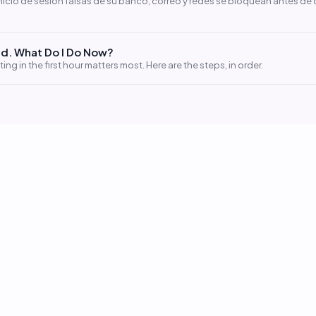
nicio de sesión falsas de su banco, correo y redes se bloquean antes de 
d. What Do I Do Now?
ing in the first hour matters most. Here are the steps, in order.