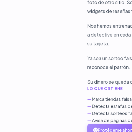
foto de otro sitio. S
widgets de reseñas fa
Nos hemos entrenado
a detective en cada 
su tarjeta.
Ya sea un sorteo fal
reconoce el patrón.
Su dinero se queda 
LO QUE OBTIENE
—
Marca tiendas fals
—
Detecta estafas de
—
Detecta sorteos fa
—
Avisa de páginas d
Protégeme ahor