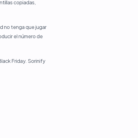
ntillas copiadas,
d no tenga que jugar
oducir el número de
ack Friday. Sorinify