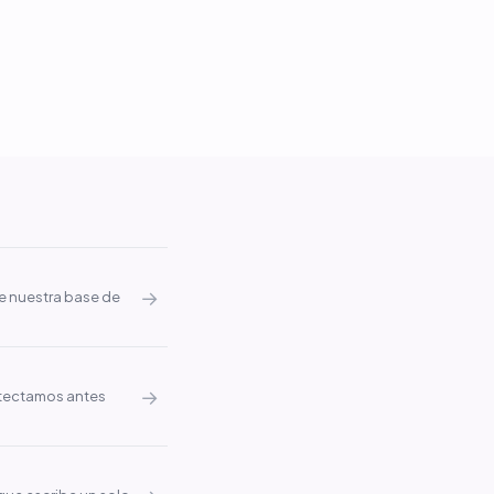
→
ue nuestra base de
→
etectamos antes