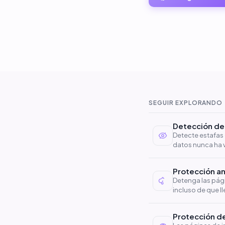
SEGUIR EXPLORANDO
Detección de
Detecte estafas 
datos nunca ha v
Protección an
Detenga las pági
incluso de que l
Protección d