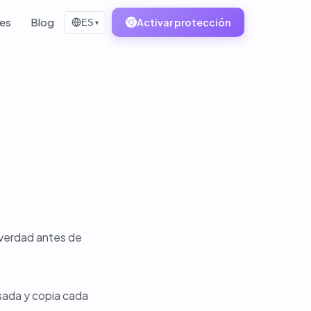
tes
Blog
Activar protección
ES
▾
 verdad antes de
sada y copia cada