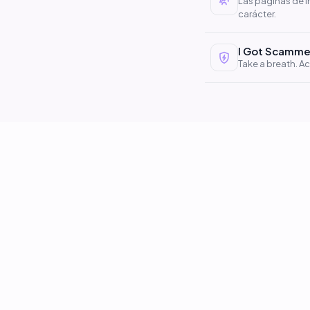
Las páginas de i
carácter.
I Got Scamme
Take a breath. Act