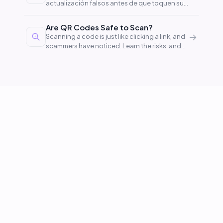
actualización falsos antes de que toquen su
ordenador.
Are QR Codes Safe to Scan?
→
Scanning a code is just like clicking a link, and
scammers have noticed. Learn the risks, and
stay covered.