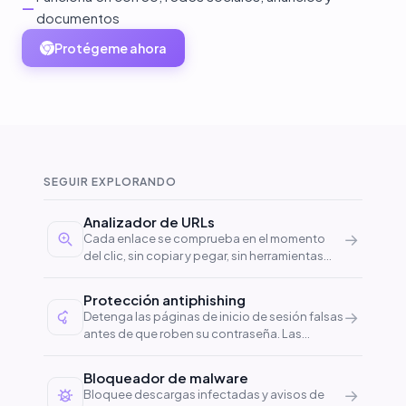
—
documentos
Protégeme ahora
SEGUIR EXPLORANDO
Analizador de URLs
→
Cada enlace se comprueba en el momento
del clic, sin copiar y pegar, sin herramientas
extra, sin esperas.
Protección antiphishing
→
Detenga las páginas de inicio de sesión falsas
antes de que roben su contraseña. Las
detectamos antes incluso de que lleguen a su
navegador.
Bloqueador de malware
→
Bloquee descargas infectadas y avisos de