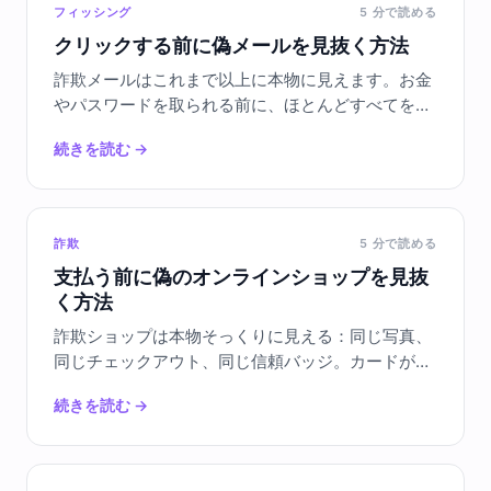
フィッシング
5
分で読める
クリックする前に偽メールを見抜く方法
詐欺メールはこれまで以上に本物に見えます。お金
やパスワードを取られる前に、ほとんどすべてを捕
捉する30秒のチェックをご紹介します。
続きを読む
→
詐欺
5
分で読める
支払う前に偽のオンラインショップを見抜
く方法
詐欺ショップは本物そっくりに見える：同じ写真、
同じチェックアウト、同じ信頼バッジ。カードが請
求される前に、1分以内に違いを見分ける方法をご
続きを読む
→
紹介します。