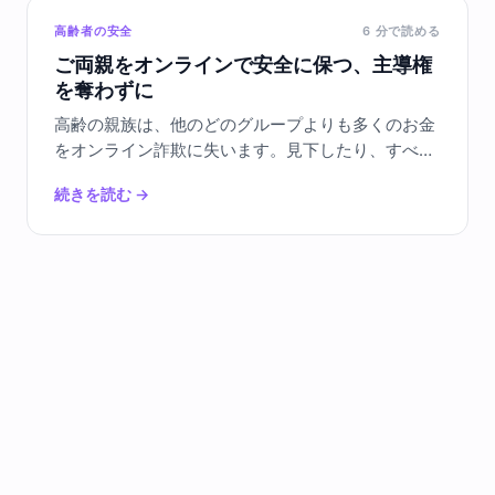
高齢者の安全
6
分で読める
ご両親をオンラインで安全に保つ、主導権
を奪わずに
高齢の親族は、他のどのグループよりも多くのお金
をオンライン詐欺に失います。見下したり、すべて
のクリックを乗っ取ったりせずに、彼らを安全に保
続きを読む
→
つ手助けをする方法をご紹介します。