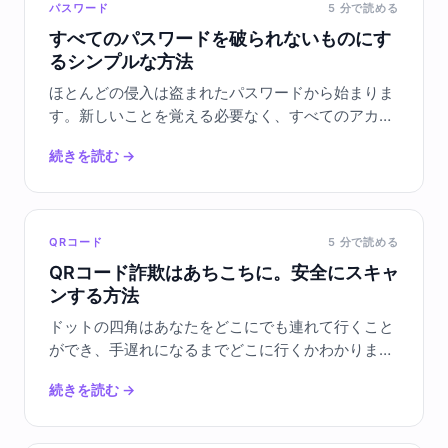
パスワード
5
分で読める
すべてのパスワードを破られないものにす
るシンプルな方法
ほとんどの侵入は盗まれたパスワードから始まりま
す。新しいことを覚える必要なく、すべてのアカウ
ントを同時に保護する1つの習慣をご紹介します。
続きを読む
→
QRコード
5
分で読める
QRコード詐欺はあちこちに。安全にスキャ
ンする方法
ドットの四角はあなたをどこにでも連れて行くこと
ができ、手遅れになるまでどこに行くかわかりませ
ん。メニュー、駐車サイン、ポスターのコードを安
続きを読む
→
全にスキャンする方法をご紹介します。