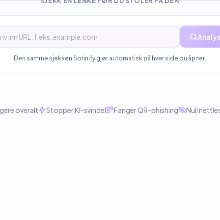
SJEKK EN LENKE FØR DU STOLER PÅ DEN
Analys
Den samme sjekken Sorinify gjør automatisk på hver side du åpner.
gere overalt
Stopper KI-svindel
Fanger QR-phishing
Null nettl