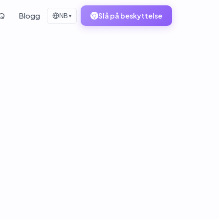
Q
Blogg
Slå på beskyttelse
NB
▾