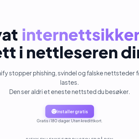
vat
internettsikke
ett i nettleseren di
ify stopper phishing, svindel og falske nettsteder 
lastes
.
Den ser aldri et eneste nettsted du besøker.
Installer gratis
Gratis i 180 dager. Uten kredittkort.