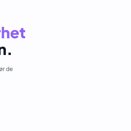
rhet
n.
før de