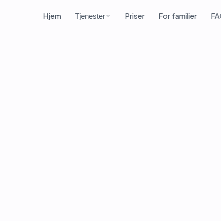
Hjem
Priser
For familier
FA
Tjenester