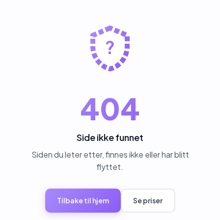
?
404
Side ikke funnet
Siden du leter etter, finnes ikke eller har blitt
flyttet.
Tilbake til hjem
Se priser