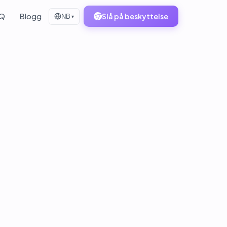
Q
Blogg
Slå på beskyttelse
NB
▾