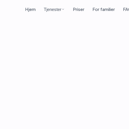
Hjem
Priser
For familier
FA
Tjenester