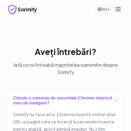
Sorinify
RO
▾
Aveți întrebări?
Iată ce ne întreabă majoritatea oamenilor despre
Sorinify
Citește o extensie de securitate Chrome istoricul
−
meu de navigare?
Sorinify nu face asta. Extensia noastră trimite doar
URL-ul paginii care se încarcă la serverele noastre
pentru analiză, apoi îl elimină imediat. Nu citim