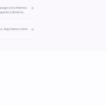
→
o pago y los mismos
que le cobren la
→
po. Aquí tiene cómo