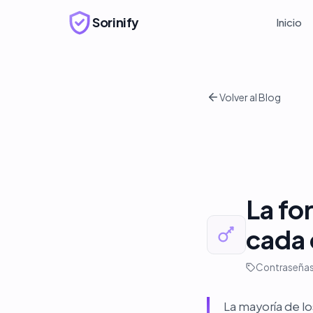
Sorinify
Inicio
Volver al Blog
La fo
cada 
Contraseña
La mayoría de l