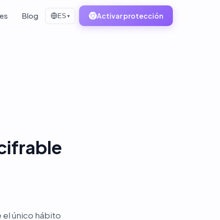
tes
Blog
Activar protección
ES
▾
cifrable
 el único hábito