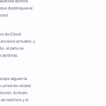
eatoria distinta
a que desbloquea el
usted,
ro de iCloud
 accesos actuales, y
io, el daño se
 distintas.
unque alguien la
es usted de verdad
 botón. Actívelo
 de teléfono y el