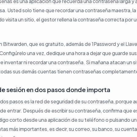
eñas es una aplicación que recuerda una contraseña larga y al
usa. Usted solo tiene que recordar una contraseña maestra, l
 visita un sitio, el gestor rellena la contraseña correcta por 
 Bitwarden, que es gratuito, además de 1Password y el Llave
Configúrelo una vez, dedique una hora a dejar que guarde sus
 inventar ni recordar una contraseña. Si mañana atacan un sit
 todas sus demás cuentas tienen contraseñas completamente
o de sesión en dos pasos donde importa
en dos pasos es la red de seguridad de su contraseña, porque a
de entrar. Después de escribir su contraseña, confirma que 
igo corto desde una aplicación de su teléfono o pulsando un
ntas más importantes, es decir, su correo, su banco, su cuenta