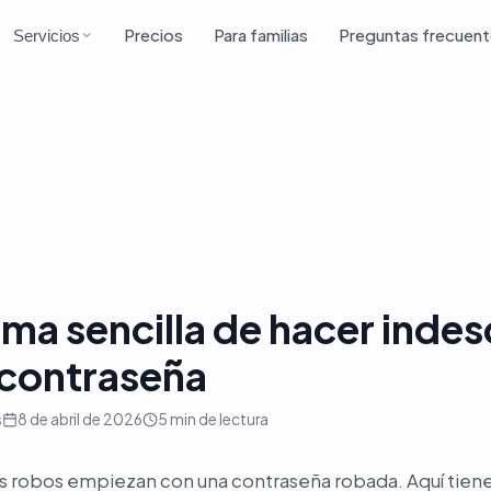
Precios
Para familias
Preguntas frecuen
Servicios
rma sencilla de hacer indes
contraseña
s
8 de abril de 2026
5
min de lectura
os robos empiezan con una contraseña robada. Aquí tiene