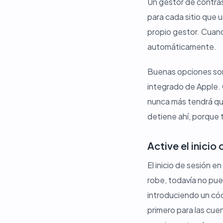
Un gestor de contras
para cada sitio que 
propio gestor. Cuando
automáticamente.
Buenas opciones son
integrado de Apple. 
nunca más tendrá que
detiene ahí, porque
Active el inici
El inicio de sesión 
robe, todavía no pue
introduciendo un cód
primero para las cue