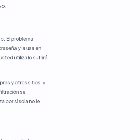
vo.
o. El problema
raseña y la usa en
ed utiliza lo sufrirá
ras y otros sitios, y
ltración se
 por sí sola no le