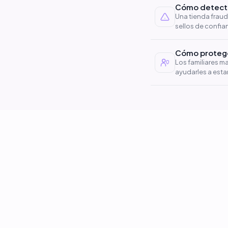
Cómo detectar
Una tienda fraud
sellos de confia
tarjeta.
Cómo proteger
Los familiares m
ayudarles a estar