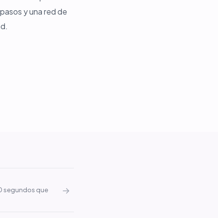
 pasos y una red de
ad.
→
30 segundos que