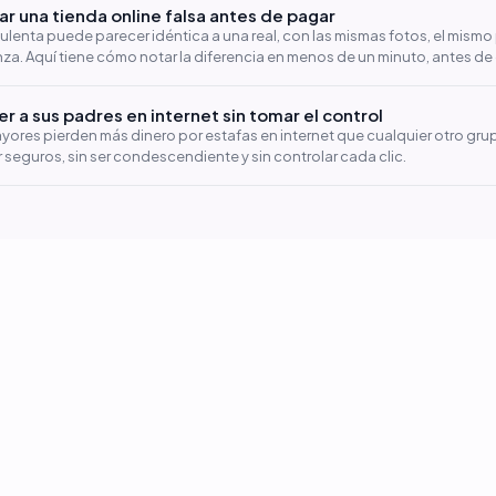
 una tienda online falsa antes de pagar
ulenta puede parecer idéntica a una real, con las mismas fotos, el mism
nza. Aquí tiene cómo notar la diferencia en menos de un minuto, antes de 
 a sus padres en internet sin tomar el control
ayores pierden más dinero por estafas en internet que cualquier otro gru
 seguros, sin ser condescendiente y sin controlar cada clic.