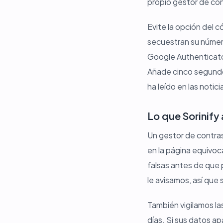
propio gestor de co
Evite la opción del 
secuestran su númer
Google Authenticator
Añade cinco segundos
ha leído en las notici
Lo que Sorinify
Un gestor de contra
en la página equivoc
falsas antes de que 
le avisamos, así que
También vigilamos la
días. Si sus datos a