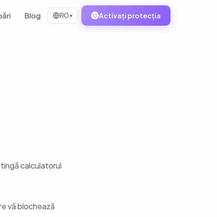
bări
Blog
Activați protecția
RO
▾
atingă calculatorul
are vă blochează