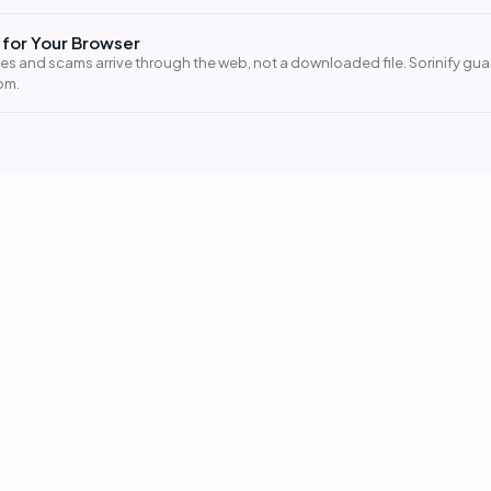
s for Your Browser
es and scams arrive through the web, not a downloaded file. Sorinify gua
om.