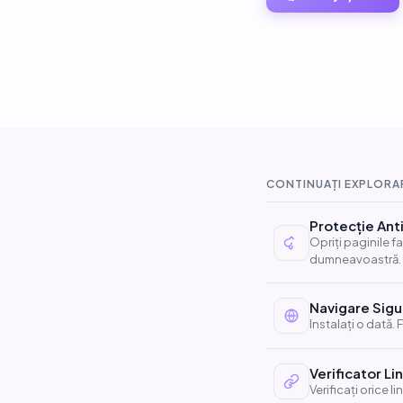
CONTINUAȚI EXPLORA
Protecție Ant
Opriți paginile f
dumneavoastră.
Navigare Sigu
Instalați o dată.
Verificator Li
Verificați orice l