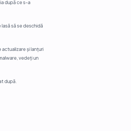
bia după ce s-a
le lasă să se deschidă
ctualizare și lanțuri
 malware, vedeți un
at după.