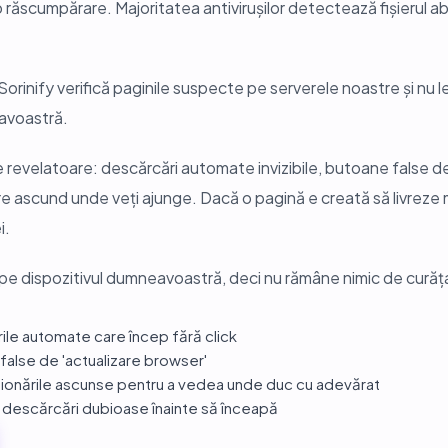
i o răscumpărare. Majoritatea antivirușilor detectează fișierul a
 Sorinify verifică paginile suspecte pe serverele noastre și nu 
avoastră.
evelatoare: descărcări automate invizibile, butoane false de a
re ascund unde veți ajunge. Dacă o pagină e creată să livreze
i.
pe dispozitivul dumneavoastră, deci nu rămâne nimic de curăț
le automate care încep fără click
false de 'actualizare browser'
ionările ascunse pentru a vedea unde duc cu adevărat
 descărcări dubioase înainte să înceapă