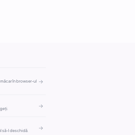
→
ă măcar în browser-ul
→
geți.
→
ul să-l deschidă.