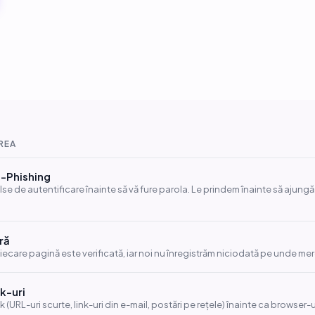
REA
i-Phishing
alse de autentificare înainte să vă fure parola. Le prindem înainte să ajung
ră
 Fiecare pagină este verificată, iar noi nu înregistrăm niciodată pe unde mer
nk-uri
ink (URL-uri scurte, link-uri din e-mail, postări pe rețele) înainte ca browser-