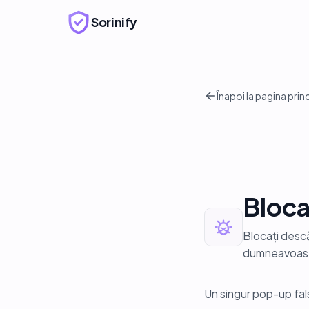
Sorinify
Înapoi la pagina prin
Bloca
Blocați descăr
dumneavoast
Un singur pop-up fal