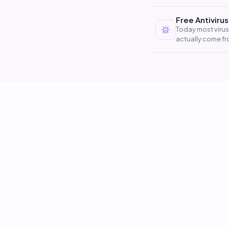
Free Antiviru
Today most virus
actually come fr