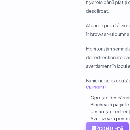
fișierele până plătiț
descărcat.
Atunci e prea târziu.
în browser-ul dumne
Monitorizăm semnele r
de redirecționare ca
avertisment în locul e
Nimic nu se execută 
CE PRIMIȚI
—
Oprește descărcări
—
Blochează paginile 
—
Urmărește redirecț
—
Avertizează pentru
Protejați-mă