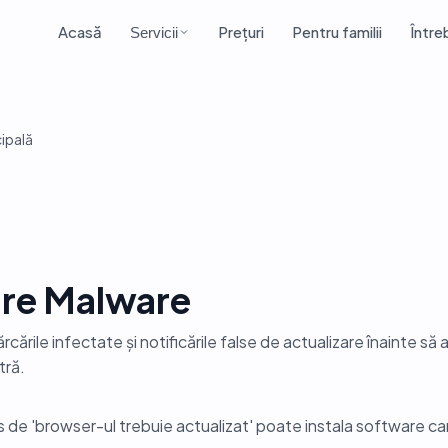
Acasă
Prețuri
Pentru familii
Între
Servicii
cipală
re Malware
cările infectate și notificările false de actualizare înainte să 
ră.
s de 'browser-ul trebuie actualizat' poate instala software c