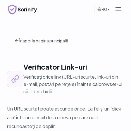
Sorinify
RO
▾
Înapoi la pagina principală
Verificator Link-uri
Verificați orice link (URL-uri scurte, link-uri din
e-mail, postări pe rețele) înainte ca browser-ul
să-l deschidă.
Un URL scurtat poate ascunde orice. La fel și un 'click
aici' într-un e-mail de la cineva pe care nu-l
recunoașteți pe deplin.