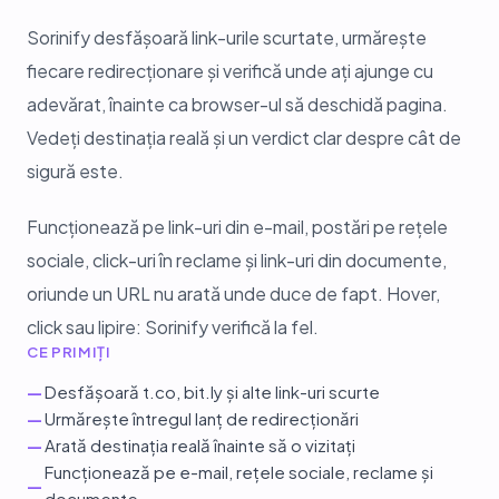
Sorinify desfășoară link-urile scurtate, urmărește
fiecare redirecționare și verifică unde ați ajunge cu
adevărat, înainte ca browser-ul să deschidă pagina.
Vedeți destinația reală și un verdict clar despre cât de
sigură este.
Funcționează pe link-uri din e-mail, postări pe rețele
sociale, click-uri în reclame și link-uri din documente,
oriunde un URL nu arată unde duce de fapt. Hover,
click sau lipire: Sorinify verifică la fel.
CE PRIMIȚI
—
Desfășoară t.co, bit.ly și alte link-uri scurte
—
Urmărește întregul lanț de redirecționări
—
Arată destinația reală înainte să o vizitați
Funcționează pe e-mail, rețele sociale, reclame și
—
documente