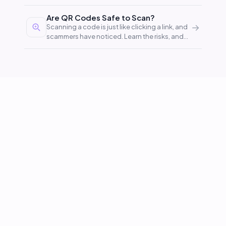
calculatorul dumneavoastră.
Are QR Codes Safe to Scan?
→
Scanning a code is just like clicking a link, and
scammers have noticed. Learn the risks, and
stay covered.