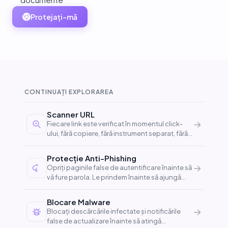
Protejați-mă
CONTINUAȚI EXPLORAREA
Scanner URL
→
Fiecare link este verificat în momentul click-
ului, fără copiere, fără instrument separat, fără
așteptare.
Protecție Anti-Phishing
→
Opriți paginile false de autentificare înainte să
vă fure parola. Le prindem înainte să ajungă
măcar în browser-ul dumneavoastră.
Blocare Malware
→
Blocați descărcările infectate și notificările
false de actualizare înainte să atingă